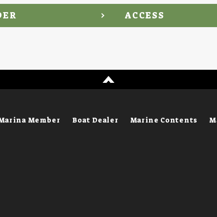
DER
ACCESS
Marina Member
Boat Dealer
Marine Contents
M