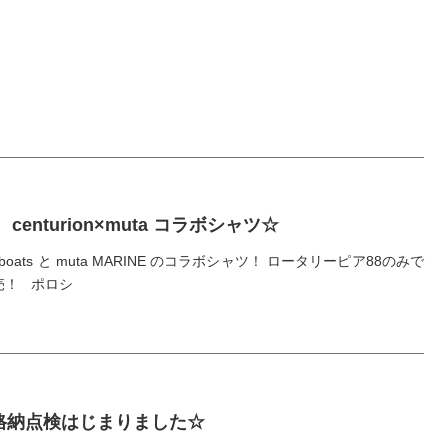
centurion×muta コラボシャツ☆
ion boats と muta MARINE のコラボシャツ！ ロータリーピア88のみで
売！ ポロシ
格納点検はじまりました☆