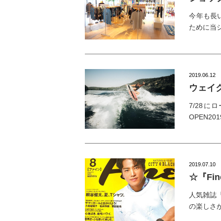
今年も長
ために当
2019.06.12
ウェイク
7/28に
OPEN2
2019.07.10
☆『F
人気雑誌『
の楽しさ