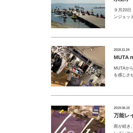
９月20
ンジェッ
2018.11.24
MUTA
MUTA
を感じさ
2019.06.15
万能レ
雨が続き