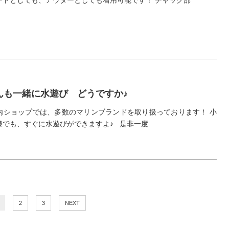
ートとしても、アウターとしても着用可能です！ チャック部
んも一緒に水遊び どうですか♪
内ショップでは、多数のマリンブランドを取り扱っております！ 小
様でも、すぐに水遊びができますよ♪ 是非一度
2
3
NEXT