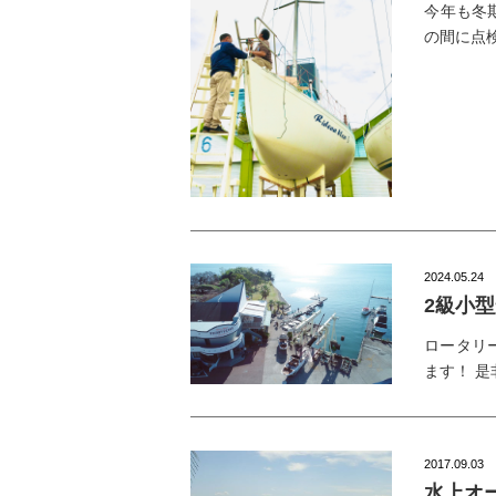
今年も冬
の間に点
2024.05.24
2級小
ロータリ
ます！ 
2017.09.03
水上オ