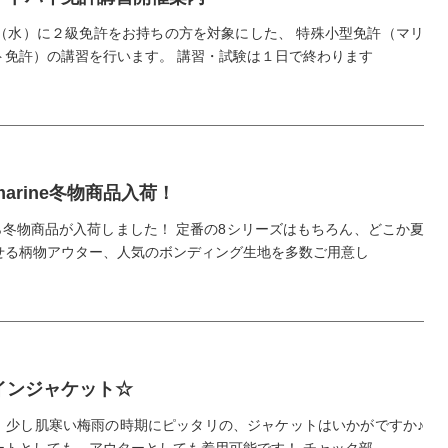
日（水）に２級免許をお持ちの方を対象にした、 特殊小型免許（マリ
ト免許）の講習を行います。 講習・試験は１日で終わります
 marine冬物商品入荷！
から冬物商品が入荷しました！ 定番の8シリーズはもちろん、どこか夏
せる柄物アウター、人気のボンディング生地を多数ご用意し
インジャケット☆
、少し肌寒い梅雨の時期にピッタリの、ジャケットはいかがですか♪