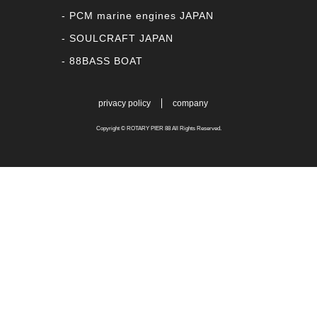
PCM marine engines JAPAN
SOULCRAFT JAPAN
88BASS BOAT
privacy policy
company
Copyright ©
ROTARY PIER 88
All Rights Reserved.