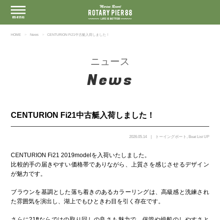
HOME
News
CENTURION Fi21中古艇入荷しました！
ニュース
News
CENTURION Fi21中古艇入荷しました！
2026.05.14
トーイングボート
,
Boat List UP
CENTURION Fi21 2019modelを入荷いたしました。
比較的手の届きやすい価格帯でありながら、上質さを感じさせるデザイン
が魅力です。
ブラウンを基調とした落ち着きのあるカラーリングは、高級感と洗練され
た雰囲気を演出し、湖上でもひときわ目を引く存在です。
さらに21ftならではの取り回しの良さも魅力で、保管や操船のしやすさと