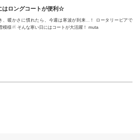
にはロングコートが便利☆
き、暖かさに慣れたら、今週は寒波が到来...！ ロータリーピアで
雪模様☃ そんな寒い日にはコートが大活躍！ muta