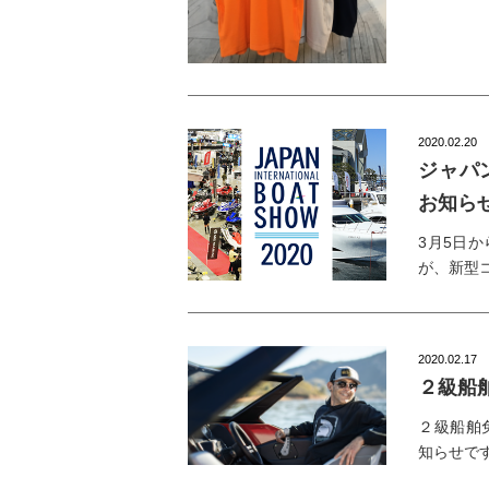
2020.02.20
ジャパ
お知ら
3月5日
が、新型
2020.02.17
２級船
２級船舶免
知らせで