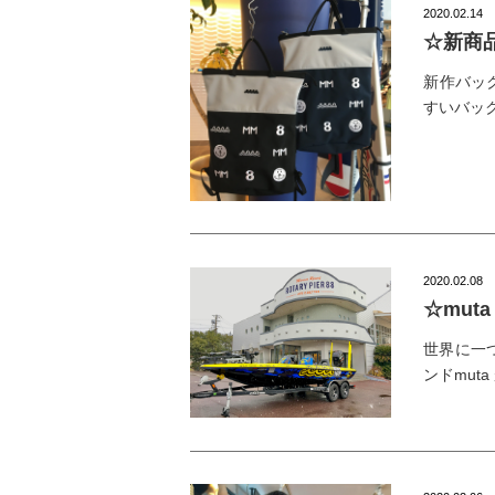
2020.02.14
☆新商品
新作バッ
すいバッ
2020.02.08
☆muta 
世界に一つだ
ンドmut