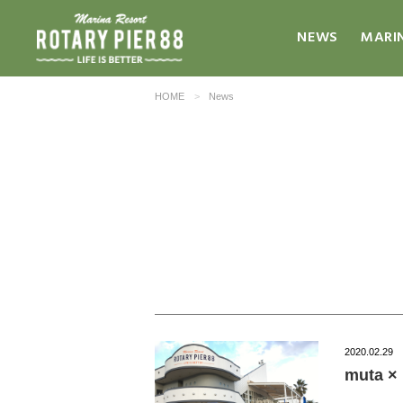
NEWS
MARI
HOME
News
2020.02.29
muta 