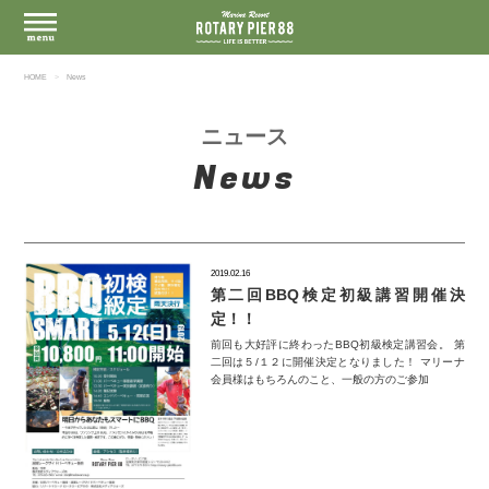
HOME
News
ニュース
News
2019.02.16
第二回BBQ検定初級講習開催決
定！！
前回も大好評に終わったBBQ初級検定講習会。 第
二回は５/１２に開催決定となりました！ マリーナ
会員様はもちろんのこと、一般の方のご参加