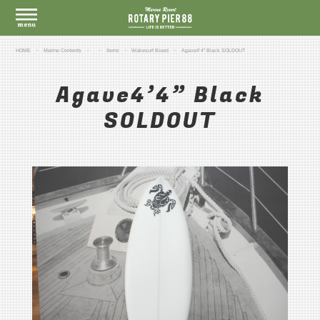
HOME
Marine Contents
Items
Wakesurf Board
Agave4’4” Black SOLDOUT
Agave4’4” Black
SOLDOUT