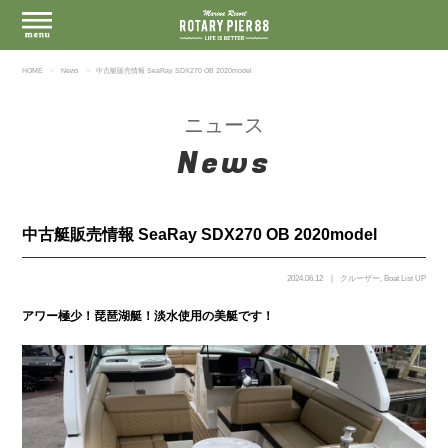
HOME
News
中古艇販売情報 SeaRay SDX270 OB 2020model
ニュース
News
中古艇販売情報 SeaRay SDX270 OB 2020model
2024.06.12
クルーザー
,
Boat List UP
アワー極少！琵琶湖艇！淡水使用の美艇です！