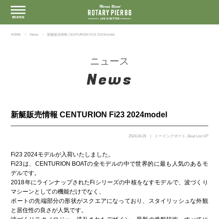
HOME
News
新艇販売情報 CENTURION Fi23 2024model
ニュース
News
新艇販売情報 CENTURION Fi23 2024model
2024.04.26
トーイングボート
,
Boat List UP
Fi23 2024モデルが入荷いたしました。
Fi23は、CENTURION BOATの全モデルの中で世界的に最も人気のあるモ
デルです。
2018年にラインナップされたFiシリーズの中核をなすモデルで、波づくり
マシーンとしての機能だけでなく、
ボートの先端部分の形状がスクエアになっており、スタイリッシュな外観
と居住性の良さが人気です。