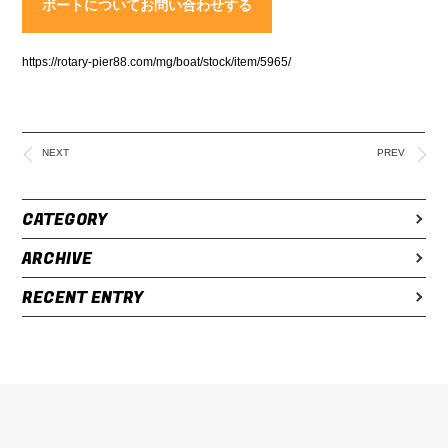
ボートについてお問い合わせする
https://rotary-pier88.com/mg/boat/stock/item/5965/
NEXT
PREV
CATEGORY
ARCHIVE
RECENT ENTRY