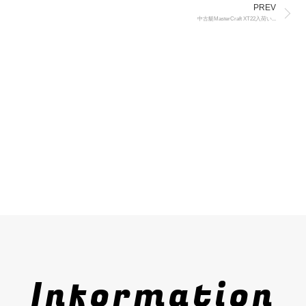
PREV
中古艇MasterCraft XT22入荷い...
Information