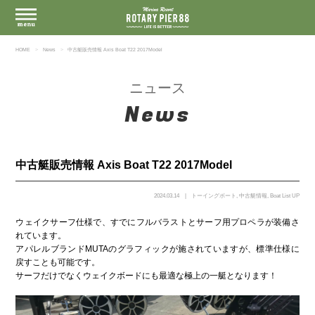
HOME
News
中古艇販売情報 Axis Boat T22 2017Model
ニュース
News
中古艇販売情報 Axis Boat T22 2017Model
2024.03.14
トーイングボート
,
中古艇情報
,
Boat List UP
ウェイクサーフ仕様で、すでにフルバラストとサーフ用プロペラが装備さ
れています。
アパレルブランドMUTAのグラフィックが施されていますが、標準仕様に
戻すことも可能です。
サーフだけでなくウェイクボードにも最適な極上の一艇となります！