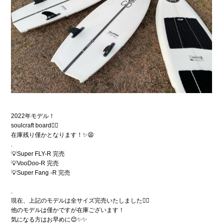
2022年モデル！
soulcraft board🏄‍♀️
在庫残り僅かとなります！✨😫
.
💡Super FLY-R 完売
💡VooDoo-R 完売
💡Super Fang -R 完売
.
現在、上記のモデルは全サイズ完売いたしました🙇‍♀️
他のモデルは僅かですが在庫ございます！
気になる方はお早めに😊✨✨