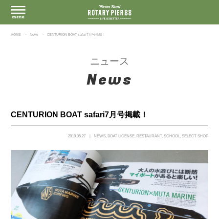
HOME
News
CENTURION BOAT safari7月号掲載！
ニュース
News
CENTURION BOAT safari7月号掲載！
2019.05.27
NEWS
,
BOAT LICENSE
,
RESTAURANT
,
SCHOOL
,
SELECT SHOP