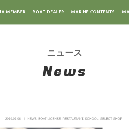
NA MEMBER
BOAT DEALER
MARINE CONTENTS
MA
ニュース
News
2019.01.06
NEWS
,
BOAT LICENSE
,
RESTAURANT
,
SCHOOL
,
SELECT SHOP