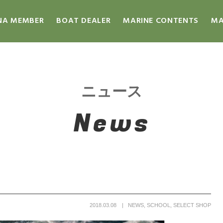
NA MEMBER
BOAT DEALER
MARINE CONTENTS
MA
！
ニュース
News
2018.03.08
NEWS
,
SCHOOL
,
SELECT SHOP