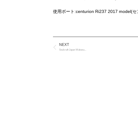
使用ボート:centurion Ri237 2017 mode
NEXT
Soulcraft Japan Wakesu...