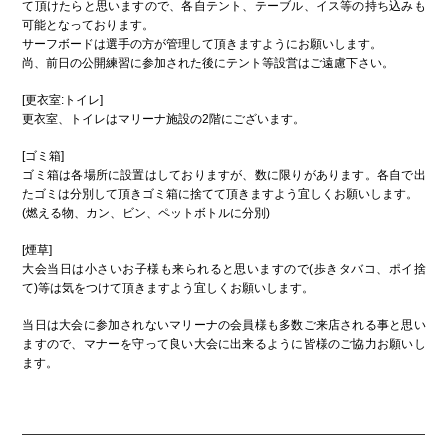
て頂けたらと思いますので、各自テント、テーブル、イス等の持ち込みも
可能となっております。
サーフボードは選手の方が管理して頂きますようにお願いします。
尚、前日の公開練習に参加された後にテント等設営はご遠慮下さい。
[更衣室:トイレ]
更衣室、トイレはマリーナ施設の2階にございます。
[ゴミ箱]
ゴミ箱は各場所に設置はしておりますが、数に限りがあります。各自で出
たゴミは分別して頂きゴミ箱に捨てて頂きますよう宜しくお願いします。
(燃える物、カン、ビン、ペットボトルに分別)
[煙草]
大会当日は小さいお子様も来られると思いますので(歩きタバコ、ポイ捨
て)等は気をつけて頂きますよう宜しくお願いします。
当日は大会に参加されないマリーナの会員様も多数ご来店される事と思い
ますので、マナーを守って良い大会に出来るように皆様のご協力お願いし
ます。