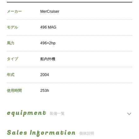
メーカー
MerCruiser
モデル
496 MAG
馬力
496×2hp
タイプ
船内外機
年式
2004
使用時間
253h
equipment
装備一覧
Sales Information
個体説明