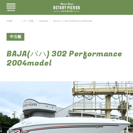
HOME
ボート情報
Usedboat
BAJA(バハ) 302 Performance 2004model
中古艇
BAJA(バハ) 302 Performance
2004model