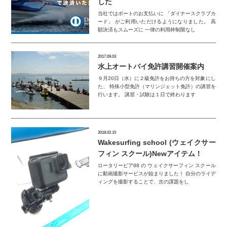
した
当社ではボートのお支払いに 「ダイナースクラブカ
ード」 がご利用いただけるようになりました。 高
額決済もスムーズに 一律の利用枠制限なし
2017.09.03
水上オートバイ免許講習開催案内
９月20日（水）に２級免許をお持ちの方を対象にし
た、 特殊小型免許（マリンジェット免許）の講習を
行います。 講習・試験は１日で終わります
2018.02.15
Wakesurfing school (ウェイクサー
フィン スクール)Newアイテム！
ロータリーピア88 の ウェイクサーフィン スクール
に動画撮影サービスが始まりました！ 自分のライデ
ィングを撮影することで、次の課題をし