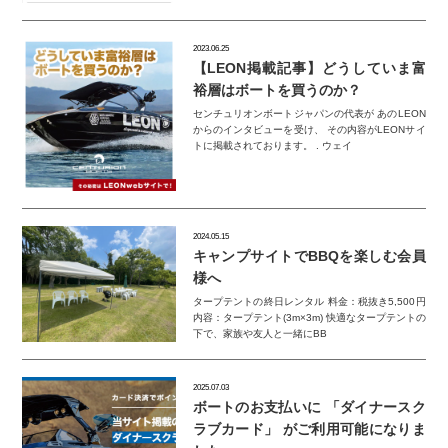
2023.06.25
【LEON掲載記事】どうしていま富
裕層はボートを買うのか？
センチュリオンボートジャパンの代表が あのLEON
からのインタビューを受け、 その内容がLEONサイ
トに掲載されております。 . ウェイ
2024.05.15
キャンプサイトでBBQを楽しむ会員
様へ
タープテントの終日レンタル 料金：税抜き5,500円
内容：タープテント(3m×3m) 快適なタープテントの
下で、家族や友人と一緒にBB
2025.07.03
ボートのお支払いに 「ダイナースク
ラブカード」 がご利用可能になりま