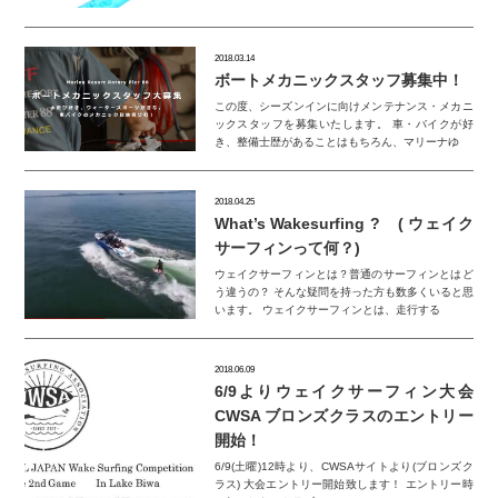
2018.03.14
ボートメカニックスタッフ募集中！
この度、シーズンインに向けメンテナンス・メカニ
ックスタッフを募集いたします。 車・バイクが好
き、整備士歴があることはもちろん、マリーナゆ
2018.04.25
What’s Wakesurfing ? ( ウェイク
サーフィンって何？)
ウェイクサーフィンとは？普通のサーフィンとはど
う違うの？ そんな疑問を持った方も数多くいると思
います。 ウェイクサーフィンとは、走行する
2018.06.09
6/9よりウェイクサーフィン大会
CWSA ブロンズクラスのエントリー
開始！
6/9(土曜)12時より、CWSAサイトより(ブロンズク
ラス) 大会エントリー開始致します！ エントリー時