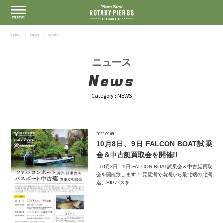
HOME
News
NEWS
ニュース
News
Category : NEWS
2022.09.08
10月8日、9日 FALCON BOAT試乗
会＆中古艇買取会を開催!!
10月8日、9日 FALCON BOAT試乗会＆中古艇買取
会を開催致します！ 琵琶湖で南湖から最北端の北湖
迄、BIGバスを