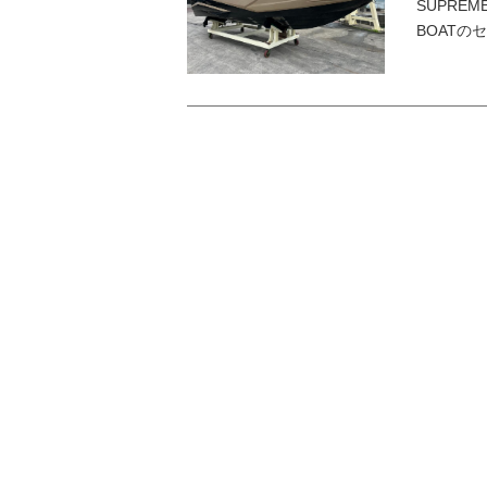
SUPREM
BOATの