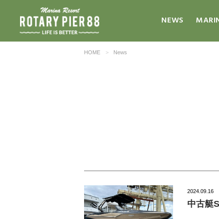
NEWS
MARI
HOME
News
2024.09.16
中古艇S