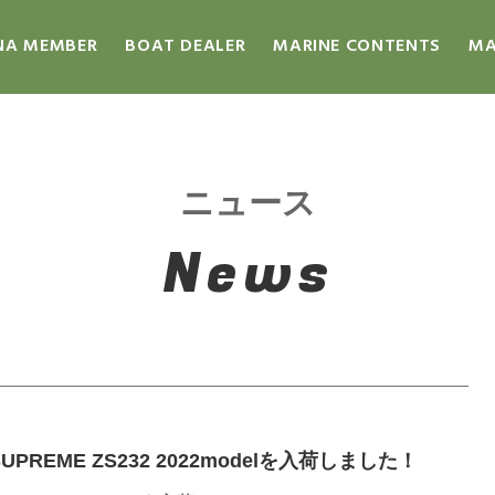
NA MEMBER
BOAT DEALER
MARINE CONTENTS
MA
ニュース
News
UPREME ZS232 2022modelを入荷しました！