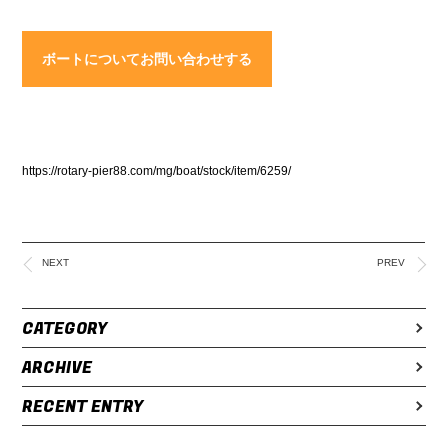
ボートについてお問い合わせする
https://rotary-pier88.com/mg/boat/stock/item/6259/
NEXT
PREV
CATEGORY
ARCHIVE
RECENT ENTRY