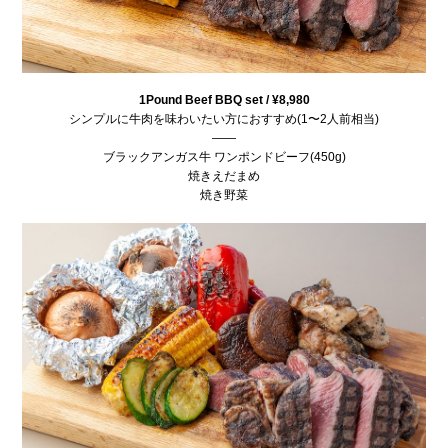
1Pound Beef BBQ set / ¥8,980
シンプルに牛肉を味わいたい方におすすめ(1〜2人前相当)
——
ブラックアンガス牛 ワンポンドビーフ(450g)
焼きえだまめ
焼き野菜