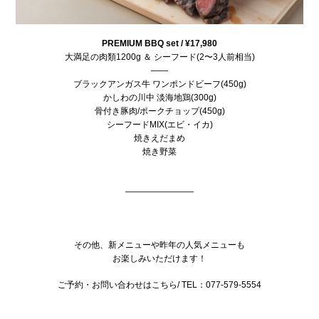
PREMIUM BBQ set /
¥17,980
大満足の肉類1200g ＆ シーフード(2〜3人前相当)
——
ブラックアンガス牛 ワンポンドビーフ(450g)
かしわの川中 淡海地鶏(300g)
骨付き豚肉/ポークチョップ(450g)
シーフードMIX(エビ・イカ)
焼きえだまめ
焼き野菜
.
————————
.
.
その他、新メニューや昨年の人気メニューも
お楽しみいただけます！
ご予約・お問い合わせはこちら/ TEL：077-579-5554