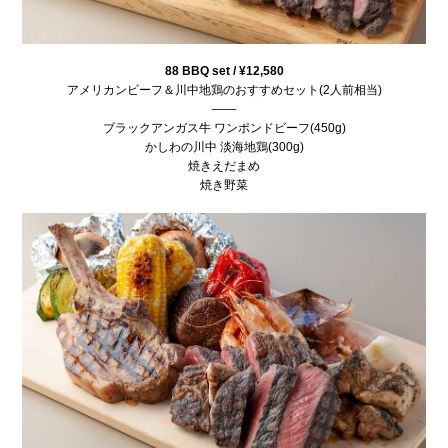
88 BBQ set / ¥12,580
アメリカンビーフ＆川中地鶏のおすすめセット(2人前相当)
——
ブラックアンガス牛 ワンポンドビーフ(450g)
かしわの川中 淡海地鶏(300g)
焼きえだまめ
焼き野菜