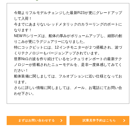
今期よりフルモデルチェンジした最新Fi23が更にグレードアップ
して入荷！
今までにあまりないレッドメタリックのカラーリングのボートに
なります！
NEW Fiシリーズは、船体の厚みがボリュームアップし、細部の創
りこみが更にラグジュアリーになりました。
特にコックピットには、12インチモニターが２つ搭載され、波づ
くりテクノロジーもバージョンアップされています。
世界No1の波を作り続けているセンチュリオンボートの最新テク
ノロジーが搭載されたニューモデルを、是非一度体感してみてく
ださい！
船体装備に関しましては、フルオプションに近い仕様となってお
ります。
さらに詳しい情報に関しましては、メール、お電話にてお問い合
わせ下さい。
まずはお問い合わせする
試乗見学予約はこちら